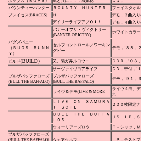
ボップス（ＢＯＰＳ）
風と共に．．．風媒花
Ｃ
バウンティーハンター
ＢＯＵＮＴＹ ＨＵＮＴＥＲ
フェイスタオル
ブレイセス(BRACES)
Ｈ
デモ，３曲入り(
デイリーライフアブＯｉ！
デモ，４曲入り(
バナーオブザ・ヴィクトリー
ホワイトカラー７”(
(BANNER OF ICTRY)
バグズバニー
セルフコントロール／ワーキン
（ＢＵＧＳ ＢＵＮＮ
デモ，
グビー
Ｙ）
(BUILD）
又、陽ガ昇ルヨウニ．．．．
ＣＤＲ，’０３，３
ビルド
サーヴァイヴヨアライフ
ＣＤ，帯付，’
ブルザバッファローズ
ブルザバッファローズ
デモ，’
(BULL THE BAFFALO)
(BULL THE BAFFALO)
ライヴ４曲、デモ７
ライヴ＆デモ
(LIVE & MORE
れ
ＬＩＶＥ ＯＮ ＳＡＭＵＲＡ
２００枚限定ナ
Ｉ ＳＯＩＬ
ＢＵＬＬ ＴＨＥ ＢＵＦＦＡ
ＵＳ ＬＰ
ＬＯＳ
ウォーリアーズロウ
Ｔ－シャ
ブルザバッファローズ
(BULL THE BAFFALO)
ＬＰ，テストプ
ウエアウルフ