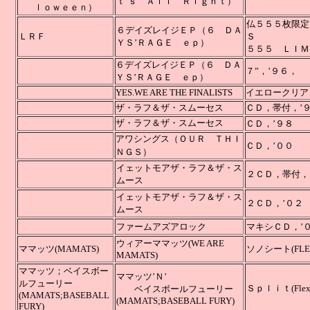
ｔ’ｓ Ａｌｌ Ｒｉｇｈｔ）
ｌｏｗｅｅｎ）
仏５５５枚限定
６デイズレイジＥＰ（６ ＤＡ
ＬＲＦ
Ｓ
ＹＳ’ＲＡＧＥ ｅｐ）
５５５ ＬＩＭ
６デイズレイジＥＰ（６ ＤＡ
７”，’９６，
ＹＳ’ＲＡＧＥ ｅｐ）
YES.WE ARE THE FINALISTS
イエロークリアビニー
ザ・ラフ＆ザ・スムーセス
ＣＤ，
ザ・ラフ＆ザ・スムーセス
ＣＤ
アワシングス（ＯＵＲ ＴＨＩ
ＣＤ，
ＮＧＳ）
イェットモアザ・ラフ＆ザ・ス
２ＣＤ，
ムース
イェットモアザ・ラフ＆ザ・ス
２ＣＤ，’
ムース
ファームアズアロック
マキ
ウィアーママッツ
(WE ARE
ママッツ
(MAMATS)
ソノシート
(FLE
MAMATS)
ママッツ；ベイスボー
ママッツ’Ｎ’
ル
フューリー
Ｓｐｌｉｔ(Fl
ベイスボールフューリー
(MAMATS;BASEBALL
(MAMATS;BASEBALL FURY)
FURY)