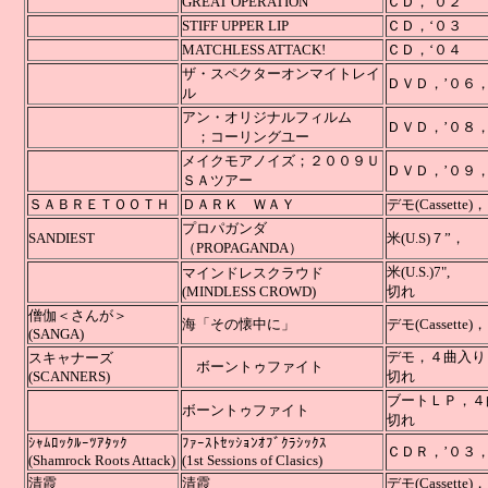
GREAT OPERATION
ＣＤ，’０２
STIFF UPPER LIP
ＣＤ，‘０３
MATCHLESS ATTACK!
ＣＤ，‘０４
ザ・スペクターオンマイトレイ
ＤＶＤ，’０６
ル
アン・オリジナルフィルム
ＤＶＤ，’０８
；コーリングユー
メイクモアノイズ；２００９Ｕ
ＤＶＤ，’０９
ＳＡツアー
ＳＡＢＲＥＴＯＯＴＨ
ＤＡＲＫ ＷＡＹ
デモ(Cassett
プロパガンダ
SANDIEST
米(U.S)７”，
（PROPAGANDA）
米(
マインドレスクラウド
(MINDLESS CROWD)
切れ
僧伽＜さんが＞
海「その懐中に」
デモ(Cassett
(SANGA)
デモ，４曲
スキャナーズ
ボーントゥファイト
(SCANNERS)
切れ
ブートＬＰ
ボーントゥファイト
切れ
ｼｬﾑﾛｯｸﾙｰﾂｱﾀｯｸ
ﾌｧｰｽﾄｾｯｼｮﾝｵﾌﾞｸﾗｼｯｸｽ
ＣＤＲ，’０３，４曲
(Shamrock Roots Attack)
(1st Sessions of Clasics)
清霞
清霞
デモ(Cass