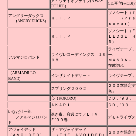
ア・ウェイオブライフ(A WAY
CD,帯付(
OF LIFE)
ソノシート（ｆ
アングリーダックス
Ｒ．Ｉ．Ｐ
（Ｐｒｅ．
(ANGRY DUCKS)
ｃｏｖｅｒ）
ソノシート（Ｆ
Ｒ．Ｉ．Ｐ
ＬＥＤＧＥ Ｈ
ライヴテープ，
ライヴレコーディングス １９
ー、
アルマジロバンド
９８
ＭＡＮＤＡ－Ｌ
在庫切れ
（ARMADILLO
インザナイトデザート
ライヴテープ，
BAND)
２００本限定デ
スプリング２００２
色」
心（KOKORO)
ＣＤ，
ＡＫＡＲＩ
ＣＤ，’０３
いなだ壮一郎
深き夜、窓辺にて／ＬＩＶ
／アルマジロバン
デモ＋ライ
Ｅ’９９春
ド
アヴォイデッド
ザ・アヴォイデッド
２００本限定ナンバ
（ＡＶＯＩＤＥＤ）
（ＴＨＥ ＡＶＯＩＤＥＤ）