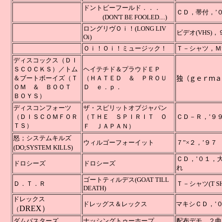
ドントビーフールド．．．
ＣＤ，帯
(DON'T BE FOOLED....)
ロングリヴＯｉ！
(LONG LIV
ビデオ
(VHS
Oi)
Ｏｉ！Ｏｉ！ミュージック！
Ｔ－シャツ，
ディスコックス（ＤＩ
ＳＣＯＣＫＳ）／トム
ヘイテチド＆プラウドＥＰ
＆ブートボーイズ（Ｔ
（ＨＡＴＥＤ ＆ ＰＲＯＵ
独（ｇｅｒｍａ
ＯＭ ＆ ＢＯＯＴ
Ｄ ｅ．ｐ．
ＢＯＹＳ）
ディスコンフォーツ
ザ・スピリットオブジャパン
（ＤＩＳＣＯＭＦＯＲ
（ＴＨＥ ＳＰＩＲＩＴ Ｏ
ＣＤ－Ｒ，’９
ＴＳ）
Ｆ ＪＡＰＡＮ）
怒；システムキルズ
ウィルゴーフォーイット
７”×２，’９７
(DO;SYSTEM KILLS)
ＣＤ，
ドロシーズ
ドロシーズ
れ
ゴートティルデス(GOAT TILL
Ｄ．Ｔ．Ｒ
Ｔ－シャツ(T SHI
DEATH)
ドレックス
ドレッグス＆レックス
マキシＣＤ，’
DREX）
（
ダムバスターズ
ナッシングトゥーホープ
配布デモ，