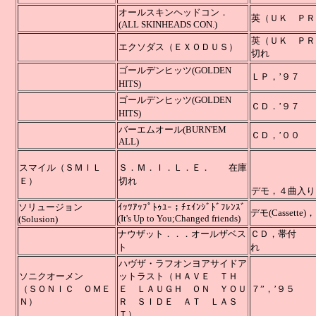
オールスキンヘッドコン．
英（ＵＫ
(ALL SKINHEADS CON.)
英（Ｕ
エクソダス（ＥＸＯＤＵＳ）
切れ
ゴールデンヒッツ(GOLDEN
ＬＰ，’９７
HITS)
ゴールデンヒッツ(GOLDEN
ＣＤ．’９７
HITS)
バーエムオール(BURN'EM
ＣＤ，’００
ALL)
スマイル（ＳＭＩＬ
Ｓ．Ｍ．Ｉ．Ｌ．Ｅ． 在庫
Ｅ）
切れ
デモ，４曲入
ソリュージョン
ｲｯﾂｱｯﾌﾟﾄｩﾕｰ；ﾁｪｲﾝｼﾞﾄﾞﾌﾚﾝｽﾞ
デモ(Casse
(It's Up to You;Changed friends)
(Solusion)
ナウザット．．．オールザベス
ＣＤ
ト
れ
ハヴザ・ラフオンヨアサイドア
ソニクオーメン
ットラスト
（ＨＡＶＥ ＴＨ
（ＳＯＮＩＣ ＯＭＥ
Ｅ ＬＡＵＧＨ ＯＮ ＹＯＵ
７”，’９５
Ｎ）
Ｒ ＳＩＤＥ ＡＴ ＬＡＳ
Ｔ）