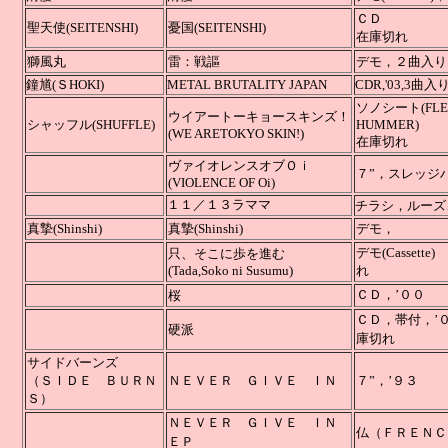
聖天使(SEITENSHI)
憂国
(SEITENSHI)
在庫切れ
獅風丸
雷：戦謳
デモ
鐘馗(ＳHOKI)
METAL BRUTALITY JAPAN
CDR,'03,3曲入
ソノシート
(F
ウイアートーキョースキンズ！
シャッフル
(SHUFFLE)
HUMMER)
(WE ARE
TOKYO
SKIN!)
在庫切れ
ヴァイオレンスオブＯｉ
７”，スレッジ
(VIOLENCE OF Oi)
１１／１３ラママ
チラシ，ル
真摯(Shinshi)
真摯
(Shinshi)
デモ
デモ(
只、そこに歩を進む
(Tada,Soko ni Susumu)
れ
ＣＤ
桜
ＣＤ
硬派
庫切れ
サイドバーンズ
（ＳＩＤＥ ＢＵＲＮ
ＮＥＶＥＲ ＧＩＶＥ ＩＮ
７”，
Ｓ）
ＮＥＶＥＲ ＧＩＶＥ ＩＮ
仏（ＦＲＥ
ＥＰ