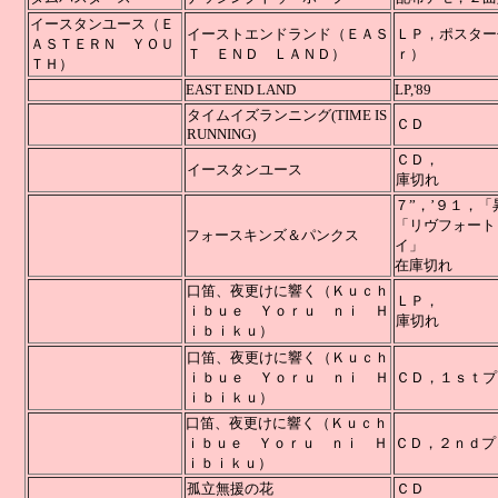
イースタンユース（Ｅ
イーストエンドランド（ＥＡＳ
ＬＰ，ポスター
ＡＳ
ＴＥＲＮ ＹＯＵ
Ｔ ＥＮＤ ＬＡＮＤ）
ｒ） 
ＴＨ）
EAST END LAND
LP
タイムイズランニング(TIME IS
RUNNING)
Ｃ
イースタンユース
庫切れ
７”，’９１，
「リヴフォート
フォースキンズ＆パンクス
在庫切れ
口笛、夜更けに響く（Ｋｕｃｈ
Ｌ
ｉｂｕｅ Ｙｏｒｕ ｎｉ Ｈ
庫切れ
ｉｂｉｋｕ）
口笛、夜更けに響く
（Ｋｕｃｈ
ｉｂｕｅ Ｙｏｒｕ ｎｉ Ｈ
ＣＤ，１ｓｔプ
ｉｂｉｋｕ）
口笛、夜更けに響く
（Ｋｕｃｈ
ｉｂｕｅ Ｙｏｒｕ ｎｉ Ｈ
ＣＤ，２ｎｄプ
ｉｂｉｋｕ）
孤立無援の花
ＣＤ