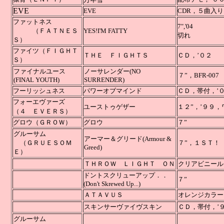
EVE
EVE
CDR，５曲入り
ファットネス
7"
（ＦＡＴＮＥＳ
YES!I'M FATTY
切れ
Ｓ）
ファイツ（ＦＩＧＨＴ
ＴＨＥ ＦＩＧＨＴＳ
ＣＤ，’０２
Ｓ）
ファイナルユース
ノーサレンダー
(NO
７”，
BF
(FINAL YOUTH)
SURRENDER)
フーリッシュネス
パワーオブマインド
ＣＤ，帯付，’
フォーエヴァーズ
ユーストゥゲザー
１２”，’９９
（４ ＥＶＥＲＳ）
グロウ（ＧＲＯＷ）
グロウ
７”
グルーサム
アーマー＆グリード(Armour &
（ＧＲＵＥＳＯＭ
７”
Greed)
Ｅ）
ＴＨＲＯＷ ＬＩＧＨＴ ＯＮ
クリアビニール
ドントスクリューアップ
．．
７”
(Don't Skrewed Up...)
ＡＴＡＶＵＳ
オレンジカラービニー
スキンサーヴァイヴスキン
ＣＤ
グルーサム