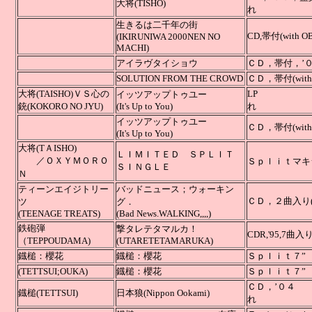
大将(TISHO)
れ
生きるは二千年の街
CD,帯付
(IKIRUNIWA 2000NEN NO
MACHI)
アイラヴタイショウ
ＣＤ，帯付，’
SOLUTION FROM THE CROWD
ＣＤ，帯付(with 
大将(TAISHO)ＶＳ心の
L
イッツアップトゥユー
銃(KOKORO NO JYU)
(It's Up to You)
れ
イッツアップトゥユー
ＣＤ，帯
(It's Up to You)
大将(TＡISHO)
ＬＩＭＩＴＥＤ ＳＰＬＩＴ
／ＯＸＹＭＯＲＯ
Ｓｐｌｉ
ＳＩＮＧＬＥ
Ｎ
ティーンエイジトリー
バッドニュース；ウォーキン
ＣＤ，２曲入り(2 
ツ
グ．
(TEENAGE TREATS)
(Bad News.WALKING,,,,)
鉄砲弾
撃タレテタマルカ！
CDR,'95,7曲入り(
（TEPPOUDAMA)
(UTARETETAMARUKA)
鐡槌：櫻花
鐡槌：櫻花
Ｓｐｌｉｔ７”
(TETTSUI;OUKA)
鐡槌：櫻花
Ｓｐｌｉｔ７”
ＣＤ
鐡槌
(TETTSUI)
日本狼(Nippon Ookami)
れ