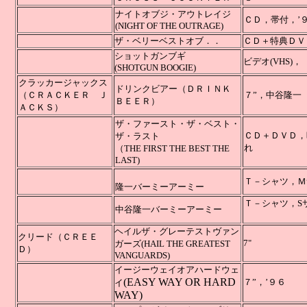
ナイトオブジ・アウトレイジ
ＣＤ，帯
(NIGHT OF THE OUTRAGE)
ザ・ベリーベストオブ．．
ＣＤ＋特典ＤＶ
ショットガンブギ
ビデオ(VHS)，
(SHOTGUN BOOGIE)
クラッカージャックス
ドリンクビアー（ＤＲＩＮＫ
（ＣＲＡＣＫＥＲ Ｊ
７”，
ＢＥＥＲ）
ＡＣＫＳ）
ザ・ファースト・ザ・ベスト・
ＣＤ＋ＤＶＤ，
ザ・ラスト
れ
（THE FIRST THE BEST THE
LAST)
Ｔ－シャツ，
隆一バーミーアーミー
Ｔ－シャツ，S
中谷隆一バーミーアーミー
白地
ヘイルザ・グレーテストヴァン
クリード（ＣＲＥＥ
7"
ガーズ(HAIL THE GREATEST
Ｄ）
VANGUARDS)
イージーウェイオアハードウェ
(EASY WAY OR HARD
７”，’９６
イ
WAY)