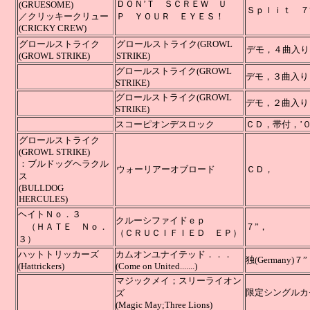
ＤＯＮ’Ｔ ＳＣＲＥＷ Ｕ
(GRUESOME)
Ｓｐｌｉｔ ７
／クリッキークリュー
Ｐ ＹＯＵＲ ＥＹＥＳ！
(CRICKY CREW)
グロールストライク
グロールストライク(GROWL
デモ，４曲入
(GROWL STRIKE)
STRIKE)
グロールストライク
(GROWL
デモ，３曲入り
STRIKE)
グロールストライク
(GROWL
デモ，２曲入
STRIKE)
スコーピオンデスロック
ＣＤ，
グロールストライク
(GROWL STRIKE)
：ブルドッグヘラクル
ウォーリアーオブロード
ＣＤ
ス
(BULLDOG
HERCULES)
ヘイトＮｏ．３
クルーシファイドｅｐ
（ＨＡＴＥ Ｎｏ．
７”，
（ＣＲＵＣＩＦＩＥＤ ＥＰ）
３）
ハットトリッカーズ
カムオンユナイテッド．．．
独(Germany)７
(Hattrickers)
(Come on United.......)
マジックメイ；スリーライオン
限定シングルカセット
ズ
(Magic May;Three Lions)