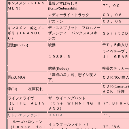
キンスメン（ＫＩＮＳ
葛藤／すばらしき
７”，
ＭＥＮ）
(Katto/Subarashiki
マディーライトトラック
ＣＤ
ＣＤ
ガストン
キンスメン＋虎とノコ
ディススプリット、フロムノー
ギリ（ＴＲＡＮＯＣ
ザンシティ パンクス＆スキ
Ｓｐｒｉ
Ｏ）
ンズ
デモ，５曲入
琥動(Kodou)
琥動
ライヴテープ，
１９８８．６
ＪＩ ＧＥＡＲ
在
琥動(Kodou)
横長ステッカー(S
「満点の星」君、想イシ夜ノ
雲(KUMO)
ＣＤＲ,'
下、
ＣＤＲ(Casse
李(Li) 在庫切れ
ＡＣＫ、狼煙
ライフアライヴ
ザ・ウイニングハンド
（ＬＩＦＥ ＡＬＩＶ
（ｔｈｅ ＷＩＮＮＩＮＧ Ｈ
７”，ＢＦＲ－
Ｅ）
ＡＮＤ）
リトルエレファント
ＤＡＤＡ
７”，
ルーズハロウィン
イッツオールライト（Ｉ
（Ｌｏｏｓｅ Ｈａｌ
７