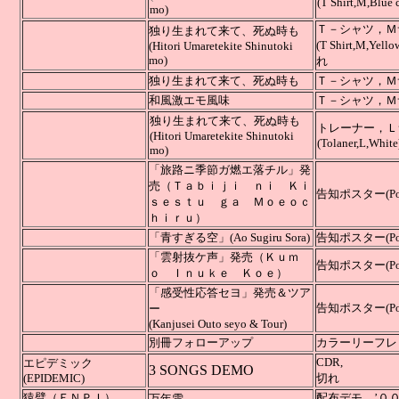
(T Shirt,M,Blue 
mo)
Ｔ－シャツ，Ｍ
独り生まれて来て、死ぬ時も
(T Shi
(
Hitori Umaretekite Shinutoki
mo)
れ
独り生まれて来て、死ぬ時も
Ｔ－シャツ，Ｍ
和風激エモ風味
Ｔ－シャツ，Ｍ
独り生まれて来て、死ぬ時も
トレーナー，Ｌ
(
Hitori Umaretekite Shinutoki
(Tolaner,L,White
mo)
「旅路ニ季節ガ燃エ落チル」発
売
（Ｔａｂｉｊｉ ｎｉ Ｋｉ
告知ポスター(Pos
ｓｅｓｔｕ ｇａ Ｍｏｅｏｃ
ｈｉｒｕ）
「青すぎる空」
(Ao Sugiru Sora)
告知ポスター(Pos
「雲射抜ケ声」発売
（Ｋｕｍ
告知ポスター(Pos
ｏ Ｉｎｕｋｅ Ｋｏｅ）
「感受性応答セヨ」発売＆ツア
告知ポスター
ー
(Kanjusei Outo seyo & Tour)
別冊フォローアップ
カラーリーフレ
C
エピデミック
3 SONGS DEMO
(EPIDEMIC)
切れ
猿臂（ＥＮＰＩ）
配布デモ
万年雪