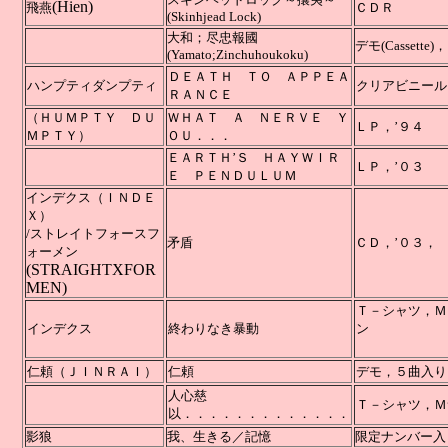
(Hien)
飛燕
Ｃ
(Skinhjead Lock)
大和；尽忠報國
デモ(Ca
(Yamato;Zinchuhoukoku)
ＤＥＡＴＨ ＴＯ ＡＰＰＥＡ
ハンプティダンプティ
クリアビニール
ＲＡＮＣＥ
（ＨＵＭＰＴＹ ＤＵ
ＷＨＡＴ Ａ ＮＥＲＶＥ Ｙ
ＬＰ
ＭＰＴＹ）
ＯＵ．．．
ＥＡＲＴＨ’Ｓ ＨＡＹＷＩＲ
ＬＰ
Ｅ ＰＥＮＤＵＬＵＭ
インデクス（ＩＮＤＥ
Ｘ）
/ストレイトフォースフ
矛盾
ＣＤ，’０３，
ォーメン
(STRAIGHTXFOR
MEN)
Ｔ－シャツ，Ｍ
インデクス
終わりなき暴動
ン
後は、白
仁頼（ＪＩＮＲＡＩ）
仁頼
デモ
人心慈
Ｔ－シャツ，Ｍ
以．．．．．．．．．．．．
．
影狼
我、生きる／記憶
限定ナンバ