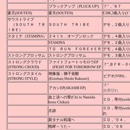
プラックアップ（PLUCK UP!)
７”，’９７
蒼天(SOUTEN)
蒼天(SOUTEN)
CDR,3曲入り(3 Tr
サウストライブ
（ＳＯＵＴＨ ＴＲ
ＳＯＵＴＨ ＴＲＩＢＥ
デモ，２曲入り
ＩＢＥ）
スタミナ（STAMINA）
２４ｔｈ．オープンロック
デモ，４曲入り(4
STAMINA
デモ，２曲入り(2 
ＴＯ ＲＵＮ ＦＯＲＥＶＥＲ
デモ，４曲入り(4 
ストロングブロッサム
ストロングブロッサム
デモ，３曲
ストロングクラウド
ファイトフォートゥモロウ
EP
７”
,ＢＦＲ－００８
(STRONG CROUD)
(FIGHT FOR TOMORROW EP
ストロングスタイル
映像版；獅子覚醒
ビデオ(VHS)，
(STRONG STYLE)
(Eizoban;Shishi Kakusei)
７”
アカシ
EP(AKASHI EP
)
在庫切れ
血と涙への誓(Chi to Namida
ＣＤ，帯付
heno Chikai)
ＣＤ，帯付(
爪跡
れ
新タナル戦場ヘ
Ｃ
咆哮～うた～
ＣＤ，