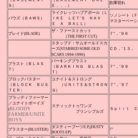
在庫切れ
Ｓ）
Ｅ．．．）
ライクレッツハブアボール（Ｌ
ソノシート（Ｆ
バウズ（ＢＡＷＳ）
ＩＫＥ ＬＥＴ’Ｓ ＨＡＶ
マスタ
Ｅ Ａ ＢＡＬＬ）
ザ・ファーストカット
ブレイド(BLADE)
７”，
（THE FIRST CUT)
スタッブド：サムオールドスカ
ーズ(STABBED SOME OLD
ＣＤ，
SCARS 1994-1996)
バーキングブラスト
ブラスト（ＢＬＡＳ
（ＢＡＲＫＩＮＧ ＢＬＡＳ
７”，’９９
Ｔ）
Ｔ）
ブロックバスター
ユナイト＆ストロング
（ＢＬＯＣＫ ＢＵＳ
（ＵＮＩＴＥ＆ＳＴＲＯＮ
７”，’９７
ＴＥＲ
）
Ｇ）
ブラッディファーマー
／
ユナイトボーイズ
スティックトゥワンズ
BLOODY
Ｓｐ
(
ブリンシブルズ
FARMER/UNITE
BOYS
ダスティーブーツE.P,(DUSTY
ブラスター(BLUSTER)
7"
BOOTS EP)