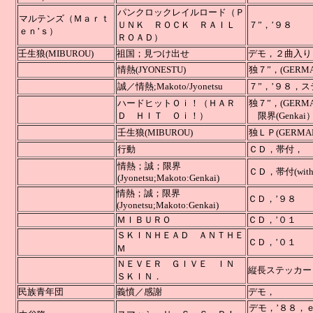
パンクロックレイルロード（Ｐ
マルテンズ（Ｍａｒｔ
ＵＮＫ ＲＯＣＫ
ＲＡＩＬ
７”，’９８
ｅｎ’ｓ）
ＲＯＡＤ）
壬生狼(MIBUROU)
祖国；見つけ出せ
デモ，
情熱
(JYONESTU)
独７”，
(GERMA
誠／情熱;Makoto/Jyonetsu
７”，’９８，
ハードヒットＯｉ！（ＨＡＲ
独７”，
(GERM
Ｄ ＨＩＴ Ｏｉ！）
限界(Genkai
壬生狼
(MIBUROU)
独ＬＰ
(GERMAN
行動
ＣＤ
情熱；誠；限界
ＣＤ，帯付(with
(Jyonetsu;Makoto:Genkai)
情熱；誠；限界
ＣＤ
(Jyonetsu;Makoto:Genkai)
ＭＩＢＵＲＯ
ＣＤ，’０１
ＳＫＩＮＨＥＡＤ ＡＮＴＨＥ
ＣＤ
Ｍ
ＮＥＶＥＲ ＧＩＶＥ ＩＮ
縦長ステッカー
ＳＫＩＮ．
民族青年団
義憤／感謝
デモ
デモ，’８８，