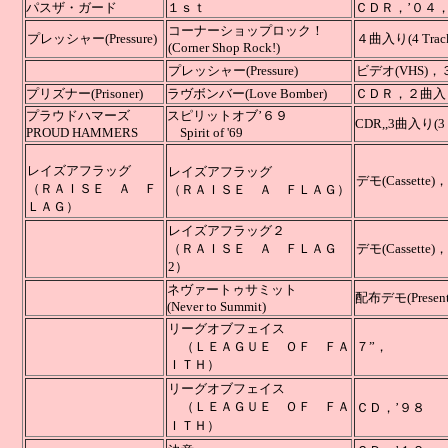
パスザ・ガード
１ｓｔ
ＣＤＲ，’
コーナーショップロック！
プレッシャー(Pressure)
４曲入り(4 Tra
(Corner Shop Rock!)
プレッシャー(Pressure)
ビデオ(VHS)
プリズナー(Prisoner)
ラヴボンバー(Love Bomber)
ＣＤＲ，２曲入り(
プラウドハマーズ
スピリットオブ’６９
CDR,,3曲入り
PROUD HAMMERS
Spirit of '69
レイズアフラッグ
レイズアフラッグ
デモ(Cass
（ＲＡＩＳＥ Ａ Ｆ
（ＲＡＩＳＥ Ａ ＦＬＡＧ）
ＬＡＧ）
レイズアフラッグ２
（ＲＡＩＳＥ Ａ ＦＬＡＧ
デモ
(Cass
2）
ネヴァートゥサミット
配布デモ(Prese
(Never to Summit)
リーグオブフェイス
（ＬＥＡＧＵＥ ＯＦ ＦＡ
ＩＴＨ）
リーグオブフェイス
（ＬＥＡＧＵＥ ＯＦ ＦＡ
ＣＤ，’９８
ＩＴＨ）