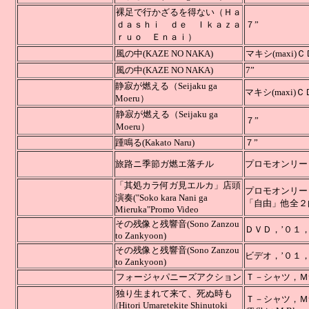
裸足で行かざるを得ない（Ｈａ
ｄａｓｈｉ ｄｅ Ｉｋａｚａ
７”
ｒｕｏ Ｅｎａｉ）
風の中(KAZE NO NAKA)
マキシ(maxi)Ｃ
風の中
(KAZE NO NAKA)
7
静寂が燃える（Seijaku ga
マキシ(maxi)
Moeru）
静寂が燃える（Seijaku ga
７”
Moeru）
踵鳴る(Kakato Naru)
７”
在
旅路ニ季節ガ燃エ落チル
プロモオンリービデオ
「其処カラ何ガ見エルカ」店頭
プロモオンリービデオ(
演奏("Soko kara Nani ga
「自由」他全２
Mieruka"Promo Video
その残像と残響音(Sono Zanzou
ＤＶＤ，’０１，５
to Zankyoon)
その残像と残響音(Sono Zanzou
ビデオ，’０１，５
to Zankyoon)
フォージャパニーズアクション
Ｔ－シャツ，
独り生まれて来て、死ぬ時も
Ｔ－シャツ，Ｍ
(
Hitori Umaretekite Shinutoki