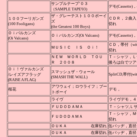
サンプルテープ’０３
デモ
(Cass
（SAMPLE TAPE'03)
ザ・グレーテスト１００ボーイ
ＣＤＲ，
１００フーリガンズ
ズ
(100 Fooligans)
切れ
(the Greatest 100 Boys)
Ｏｉバルカンズ
Ｏｉバルカンズ(Oi Valcans)
デモ(Cass
(Oi Valcans)
ＣＤ，帯
ＭＵＳＩＣ ＩＳ Ｏｉ！
切れ
ＮＥＷ ＷＯＲＬＤ ＴＯＵ
Ｔ－シャツ，Ｌ
Ｒ ２００８
後ろは白でツア
Ｏｉ！ヴァルカンズ
スマッシュザ・ウォール
SplitCD,帯付(with
/レイズアフラッグ
(SMASH THE WALL)
(RAISE A FLAG)
アワウェイ；ロウライフ；ブー
桜花
デモ
トボーイ
ライヴ
ライヴデ
ＦＵＤＯＤＡＭＡ
Ｔ－シャツ,Ｌ
Ｔ－シャツ，Ｍ
ＦＵＤＯＤＡＭＡ
切れ
ＯＵＫＡ 在庫切れ
缶バッヂ，直径
ＯＵＫＡ 在庫切れ
缶バッヂ，直径