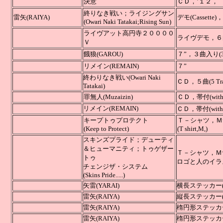
決意
ＣＤ，
終りなき戦い；ライジングサン
雷矢
(RAIYA)
デモ(Casset
(Owari Naki Tatakai;Rising Sun)
ライヴアット高円寺２００００
ライヴデ
Ｖ
餓狼(GAROU)
７”，３
リメイン
(REMAIN)
７”
終わりなき戦い
(Owari Naki
ＣＤ，５曲(5 Tr
Tatakai)
罪無人(Muzaizin)
ＣＤ，帯付(with 
リメイン
(REMAIN)
ＣＤ，帯付(with 
キープトゥプロテクト
Ｔ－シャツ，Ｍ
(Keep to Protect)
(T shirt,M,)
スキンズプライド；デューティ
＆ヒューマニティ；トゥゲザー
Ｔ－シャツ，Ｍ
トゥ
ロゴと人のイラスト(
チェンジザ・システム
(Skins Pride.....)
矢雷(YARAI)
横長ステッカー(S
雷矢(RAIYA)
縦長ステッカー(S
雷矢(RAIYA)
楕円形ステッカー(
雷矢(RAIYA)
楕円形ステッカー(