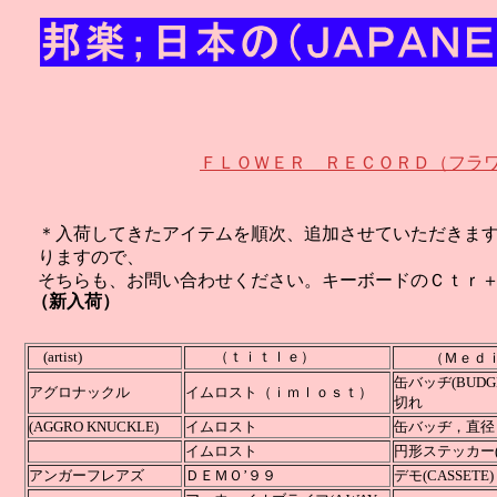
ＦＬＯＷＥＲ ＲＥＣＯＲＤ（フラ
＊入荷してきたアイテムを順次、追加させていただきま
りますので、
そちらも、お問い合わせください。キーボードのＣｔｒ
（新入荷）
(artist)
（ｔｉｔｌｅ）
（Ｍｅ
缶バッヂ(BU
アグロナックル
イムロスト（ｉｍｌｏｓｔ）
切れ
(AGGRO KNUCKLE)
イムロスト
缶バッヂ，直
イムロスト
円形ステッカー(
アンガーフレアズ
ＤＥＭＯ’９９
デモ(C