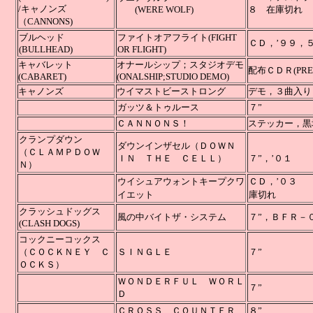
/キャノンズ
(WERE WOLF)
８ 在庫切れ
（CANNONS)
ブルヘッド
ファイトオアフライト
(FIGHT
ＣＤ，’
(BULLHEAD)
OR FLIGHT)
キャバレット
オナールシップ；スタジオデモ
配布ＣＤＲ(PRES
(CABARET)
(ONALSHIP;STUDIO DEMO)
キャノンズ
ウイマストビーストロング
デモ，３
ガッツ＆トゥルース
７”
ＣＡＮＮＯＮＳ！
ステッカー，黒
クランプダウン
ダウンインザセル（ＤＯＷＮ
（ＣＬＡＭＰＤＯＷ
ＩＮ ＴＨＥ ＣＥＬＬ）
７”
Ｎ）
ウイシュアウォントキープクワ
ＣＤ
イエット
庫切れ
クラッシュドッグス
風の中バイトザ・システム
７”，ＢＦＲ
(CLASH DOGS)
コックニーコックス
（ＣＯＣＫＮＥＹ Ｃ
ＳＩＮＧＬＥ
７”
ＯＣＫＳ）
ＷＯＮＤＥＲＦＵＬ ＷＯＲＬ
７”
Ｄ
ＣＲＯＳＳ ＣＯＵＮＴＥＲ
８”