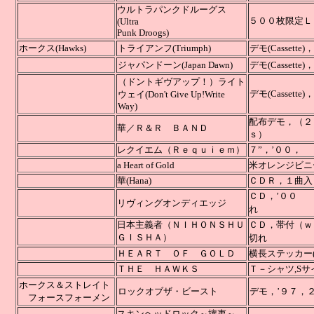
ウルトラパンクドルーグス
５００枚限定ＬＰ(5
(Ultra
Punk Droogs)
ホークス(Hawks)
トライアンフ(Triumph)
デモ(Casse
ジャパンドーン(Japan Dawn)
デモ(Casset
（ドントギヴアップ！）ライト
デモ(Casse
ウェイ(Don't Give Up!Write
Way)
配布デモ，（２
華／Ｒ＆Ｒ ＢＡＮＤ
ｓ）
レクイエム（Ｒｅｑｕｉｅｍ）
７”，
a Heart of Gold
米オレンジビニール(O
華(Hana)
ＣＤＲ，１
ＣＤ
リヴィングオンディエッジ
れ
日本主義者（ＮＩＨＯＮＳＨＵ
ＣＤ，帯付
ＧＩＳＨＡ）
切れ
ＨＥＡＲＴ ＯＦ ＧＯＬＤ
横長ステッカー(S
ＴＨＥ ＨＡＷＫＳ
Ｔ－シャツ,S
ホークス＆ストレイト
ロックオブザ・ビースト
デモ，’
フォースフォーメン
スキンヘッドロック～攘夷～