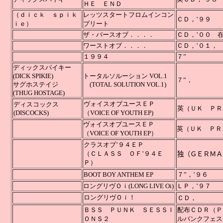
ＨＥ ＥＮＤ
（ｄｉｃｋ ｓｐｉｋ
レッツスタートフロムインコン
ＣＤ，’９９
ｉｅ）
プリート
ザ・バースオブ．．．．
ＣＤ，’００ 
ワーストオブ．．．．
ＣＤ，’０１，
１９９４
７”
ディックスパイキー
(DICK SPIKIE)
トータルソルーション VOL.1
７
サグホステイジ
(TOTAL SOLUTION VOL.1)
(THUG HOSTAGE)
ヴォイスオブユースＥＰ
ディスコックス
英（ＵＫ 
(DISCOCKS)
（VOICE OF YOUTH EP)
ヴォイスオブユースＥＰ
英（ＵＫ ＰＲ
（
VOICE OF YOUTH EP
）
クラスオブ’９４ＥＰ
（ＣＬＡＳＳ ＯＦ’９４Ｅ
独（ＧＥＲＭＡ
Ｐ）
BOOT BOY ANTHEM EP
７”，’９６
ロングリヴＯｉ(LONG LIVE Oi)
ＬＰ，
ロングリヴＯｉ！
ＣＤ，
ＢＳＳ ＰＵＮＫ ＳＥＳＳＩ
配布ＣＤＲ（Ｐ
ＯＮＳ２
ルパンクフェス