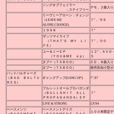
ソングオブフェイラー
デモ，
；ステイフリー
リーヴミーアローン：チェンジ
（LEAVE ME
７”，’９９
ALONE;CHANGE)
１９９８
７”
ザッツマイライフ
（ＴＨＡＴ’Ｓ ＭＹ ＬＩ
７
ＦＥ）
ユー＆ミーＥＰ
１２”，ＡＶＯ
（ＹＯＵ＆ＭＥ ｅｐ）
タブー（ＴＡＢＯＯ）
ＣＤ，８曲入り
タブー（ＴＡＢＯＯ）
発売告知小型ポ
バッドバルチャーズ
（ＢＡＤ ＢＡＬＴＵ
ギャングアップ(GANG UP!)
7"
ＲＥＳ）
ブルシットオールプロパガンダ
（ＢＵＬＬＳＨＩＴ ＡＬＬ
７”
ＰＲＯＰＡＧＡＮＤＡ）ＥＰ
LIVE & STRONG
LP,'94
ベースメンツ
ベースメントデイズ．．．．
１００本限定デモ（
（ＢＡＳＥＭＥＮＴ
（ＢＡＳＥＭＥＮＴ ＤＡＺ