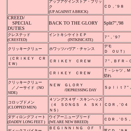
アップアゲインストア・ブリッ
ＣＤ，’９８
ク
(UP AGAINST A BRICK)
CREED/
SPECIAL
BACK TO THE GLORY
Split7",'98
DUTIES
クレステッド
イントキシケイトＥＰ
７”，’９7
(CRESTED)
(INTKISICATE)
デモ
クリッキークリュー
ホワッツハヴア・チャンス
Ｄ ＯＵＴ）
（ＣＲＩＫＥＹ ＣＲ
ＣＲＩＫＥＹ ＣＲＥＷ
７”，Ｂ
ＥＷ）
Ｔ－シャツ，Ｍ
ＣＲＩＫＥＹ ＣＲＥＷ
切れ
クリッキークリュー
ＮＥＷ ＧＬＯＲＹ
Ｓｐｌｉｔ
７
／ノーサイド（NO
/DEPRESSING DAY
SIDE)
４ソングス４ザ・スキンヘッズ
コロップドメン
（４ ＳＯＮＧＳ Ａ ＳＫＩ
ＣＤＲ
，
’
(CLOPPED MEN)
ＮＳ）
ダディロングフィート
ウイアーニューブリード
ＣＤＲ，’０５，４曲
(DADDY LONG FEET )
(WE ARE NEW BREED)
ＢＥＧＩＮＮＩＮＧ ＯＦ Ｔ
ディックスパイキー
英ＣＤ，’９８