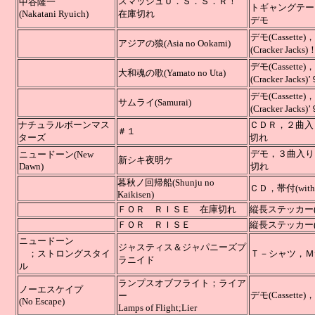
スマッシュＵ．Ｓ．Ｓ．Ｒ！
中谷隆一
トギャングテー
(Nakatani Ryuich)
在庫切れ
デモ
デモ(Casset
アジアの狼(Asia no Ookami)
(Cracker 
デモ(Casset
大和魂の歌(Yamato no Uta)
(Cracker J
デモ(Casset
サムライ(Samurai)
(Cracker
ナチュラルボーンマス
ＣＤ
＃１
ターズ
切れ
デモ，３
ニュードーン(New
新シキ夜明ケ
Dawn)
切れ
暮秋ノ回帰船(Shunju no
ＣＤ，帯付(with
Kaikisen)
ＦＯＲ ＲＩＳＥ 在庫切れ
縦長ステッカー(
ＦＯＲ ＲＩＳＥ
縦長ステッカー(
ニュードーン
ジャスティス＆ジャパニーズプ
；ストロングスタイ
Ｔ－シャツ，
ラニイド
ル
ランプスオブフライト；ライア
ノーエスケイプ
デモ(Cass
ー
(No Escape)
Lamps of Flight;Lier