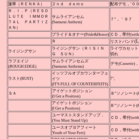
蓮華（ＲＥＮＫＡ）
２ｎｄ ｄｅｍｏ
配布デモ
Ｒ．Ｉ．Ｐ（ＲＥＳＯ
ＬＵＴＥ ＩＭＭＯＲ
サムライアンセム
７
ＴＡＬ ＰＡＲＴＩＺ
(Samurai Anthem)
ＡＮ）
プライド＆オナー(Pride&Honor)
ＣＤ，帯付(with
(L
Ｒ
リストバンド
ライジングサン（ＲＩＳＩＮ
ライヴカセット
ライジングサン
Ｇ ＳＵＮ）
切れ
ラフエイジ
サムライアンセムズ
デモ(Casset
(ROUGH EDGE)
(Samurai Anthems)
イッツフルオブカウンターフェ
ラスト(RUST)
7",
イツ
(IT'S FULL OF COUNTERFEITS)
アイゲットポジション
ＳＡ
８”ソノ
(I Get a Position)
アイゲットポジション
８”ソノシート
(
(I Get a Position)
ユーマストスタンドアップ．
ＣＤ，帯付(wi
(You Must Stand Up)
ユースオブヨアフィート
ＣＤ，帯付(wi
Youth of Your Feet)