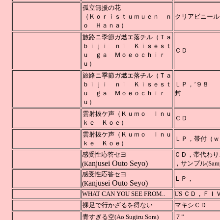
孤立無援の花
（Ｋｏｒｉｓｔｕｍｕｅｎ ｎ
クリア
ｏ Ｈａｎａ）
旅路ニ季節ガ燃エ落チル
（Ｔａ
ｂｉｊｉ ｎｉ Ｋｉｓｅｓｔ
ＣＤ
ｕ ｇａ Ｍｏｅｏｃｈｉｒ
ｕ）
旅路ニ季節ガ燃エ落チル（Ｔａ
ｂｉｊｉ ｎｉ Ｋｉｓｅｓｔ
ＬＰ，’９８
ｕ ｇａ Ｍｏｅｏｃｈｉｒ
ｕ）
雲射抜ケ声
（Ｋｕｍｏ Ｉｎｕ
ＣＤ
ｋｅ Ｋｏｅ）
雲射抜ケ声（Ｋｕｍｏ Ｉｎｕ
ＬＰ，帯付（ｗ
ｋｅ Ｋｏｅ）
感受性応答セヨ
ＣＤ，帯代わりステ
anjusei Outo Seyo)
，サンプル
(K
感受性応答セヨ
ＬＰ，
anjusei Outo Seyo)
(K
WHAT CAN YOU SEE FROM..
US ＣＤ，ＦＩ
裸足で行かざるを得ない
マキシ
青すぎる空(Ao Sugiru Sora)