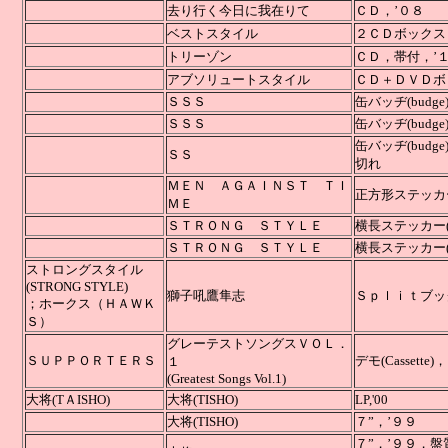
去り行く今日に我在りて
ＣＤ
ベストスタイル
２ＣＤボ
トリーゾン
ＣＤ，
アブソリュートスタイル
ＣＤ＋ＤＶ
ＳＳＳ
缶バッヂ(bu
ＳＳＳ
缶バッヂ(bu
缶バッヂ(bud
ＳＳ
切れ
ＭＥＮ ＡＧＡＩＮＳＴ ＴＩ
正方形ステッカー
ＭＥ
ＳＴＲＯＮＧ ＳＴＹＬＥ
横長ステッカー(
ＳＴＲＯＮＧ ＳＴＹＬＥ
横長ステッカー(
ストロングスタイル
(STRONG STYLE)
獅子吼鷹隼志
Ｓｐｌｉｔ
；ホークス（ＨＡＷＫ
Ｓ）
グレーテストソングスＶＯＬ．
ＳＵＰＰＯＲＴＥＲＳ
デモ(Cassette)
１
(Greatest Songs Vol.1)
大将(TＡISHO)
大将(TISHO)
LP,'00
大将(TISHO)
７”，’９９
７”，